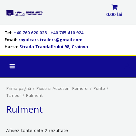
Skip
to
0.00
lei
content
Tel:
+40 760 620 028
+40 765 410 924
LE
Email:
royalcars.trailers@gmail.com
Harta:
Strada Trandafirului 98, Craiova
LE
MAIN
LE
MENU
Prima pagină
/
Piese si Accesorii Remorci
/
Punte /
Tambur
/ Rulment
Rulment
Afișez toate cele 2 rezultate