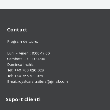
d
u
o
r
p
e
u
s
d
o
r
s
e
u
d
o
s
u
d
Contact
e
s
u
e
s
Program de lucru:
e
Luni – Vineri : 9:00-17:00
Sambata – 9:00-14:00
Duminca Inchis!
Tel: +40 760 620 028
Tel: +40 765 410 924
Email:
royalcars.trailers@gmail.com
Suport clienti