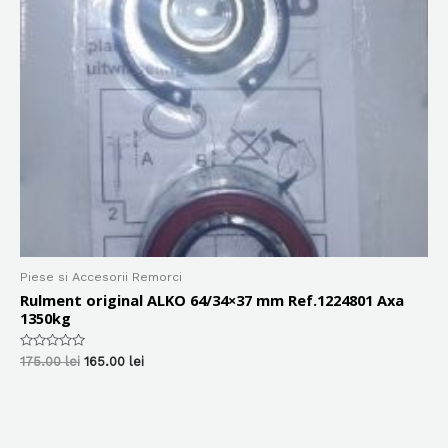
Piese si Accesorii Remorci
Rulment original ALKO 64/34×37 mm Ref.1224801 Axa
1350kg
Evaluat
Prețul
Prețul
175.00
lei
165.00
lei
la
inițial
curent
0
a
este:
din
5
fost:
165.00 lei.
175.00 lei.