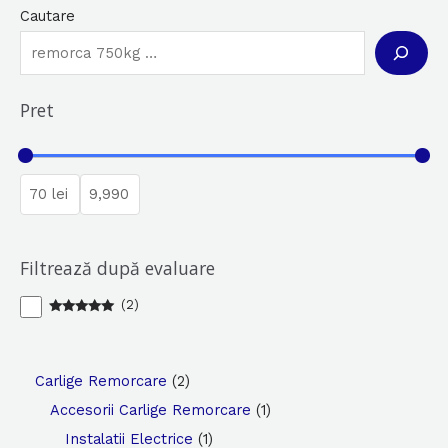
Cautare
Pret
Filtrează după evaluare
(
2
)
Evaluat la
5
din 5
2
Carlige Remorcare
2
p
1
Accesorii Carlige Remorcare
1
r
1
p
Instalatii Electrice
1