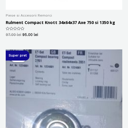
Piese si Accesorii Remorci
Rulment Compact Knott 34x64x37 Axe 750 si 1350 kg
Evaluat
Prețul
Prețul
97.00
lei
95.00
lei
la
inițial
curent
0
a
este:
din
5
fost:
95.00 lei.
97.00 lei.
Super pret
Sale!