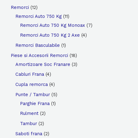
o
p
r
1
Remorci
12
d
r
o
2
1
Remorci Auto 750 Kg
11
u
o
d
p
1
7
Remorci Auto 750 Kg Monoax
7
s
d
u
r
p
p
4
Remorci Auto 750 Kg 2 Axe
4
e
u
s
o
r
r
p
1
Remorci Basculabile
1
s
d
o
o
r
p
1
Piese si Accesorii Remorci
18
u
d
d
o
r
8
3
Amortizoare Soc Franare
3
s
u
u
d
o
p
p
4
Cabluri Frana
4
e
s
s
u
d
r
r
p
4
Cupla remorca
4
e
e
s
u
o
o
r
p
5
Punte / Tambur
5
e
s
d
d
o
r
1
p
Parghie Frana
1
u
u
d
o
p
r
2
Rulment
2
s
s
u
d
r
o
p
2
Tambur
2
e
e
s
u
o
d
r
p
2
Saboti frana
2
e
s