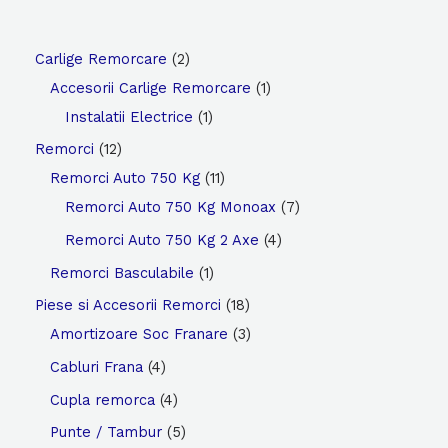
Evaluat la
5
din 5
2
Carlige Remorcare
2
p
1
Accesorii Carlige Remorcare
1
r
1
p
Instalatii Electrice
1
o
p
r
1
Remorci
12
d
r
o
2
1
Remorci Auto 750 Kg
11
u
o
d
p
1
7
Remorci Auto 750 Kg Monoax
7
s
d
u
r
p
p
4
Remorci Auto 750 Kg 2 Axe
4
e
u
s
o
r
r
p
1
Remorci Basculabile
1
s
d
o
o
r
p
1
Piese si Accesorii Remorci
18
u
d
d
o
r
8
3
Amortizoare Soc Franare
3
s
u
u
d
o
p
p
4
Cabluri Frana
4
e
s
s
u
d
r
r
p
4
Cupla remorca
4
e
e
s
u
o
o
r
p
5
Punte / Tambur
5
e
s