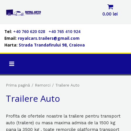
Skip
to
0.00
lei
content
Tel:
+40 760 620 028
+40 765 410 924
LE
Email:
royalcars.trailers@gmail.com
Harta:
Strada Trandafirului 98, Craiova
LE
MAIN
LE
MENU
Prima pagină
/
Remorci
/ Trailere Auto
Trailere Auto
Profita de ofertele noastre la trailere pentru transport
auto (trailere) cu masa maxima admisa de la 1500 kg
pana la 3500 kg , toate remorcile platforma transport