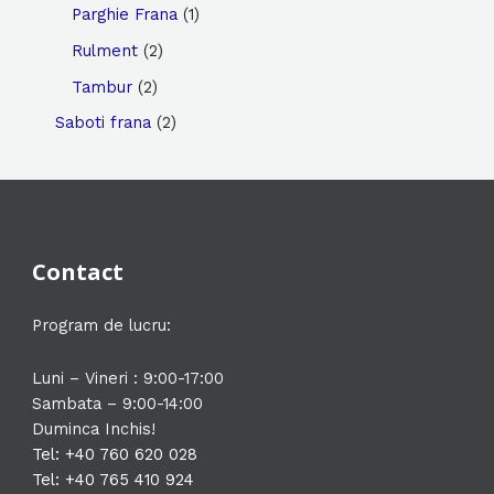
d
d
o
r
1
p
Parghie Frana
1
u
u
d
o
p
r
2
Rulment
2
s
s
u
d
r
o
p
2
Tambur
2
e
e
s
u
o
d
r
p
2
Saboti frana
2
e
s
d
u
o
r
p
e
u
s
d
o
r
s
e
u
d
o
s
u
d
Contact
e
s
u
e
s
Program de lucru:
e
Luni – Vineri : 9:00-17:00
Sambata – 9:00-14:00
Duminca Inchis!
Tel: +40 760 620 028
Tel: +40 765 410 924