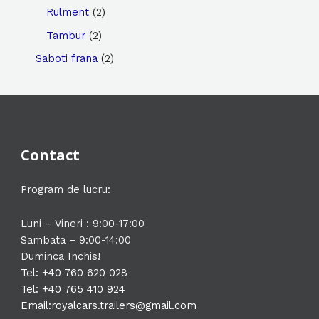
u
u
d
o
p
r
2
Rulment
2
c
c
u
d
r
o
p
2
Tambur
2
t
t
c
u
o
d
r
p
2
Saboti frana
2
s
s
t
c
d
u
o
r
p
s
t
u
c
d
o
r
s
c
t
u
d
o
t
s
c
u
d
Contact
t
c
u
s
t
c
Program de lucru:
s
t
s
Luni – Vineri : 9:00-17:00
Sambata – 9:00-14:00
Duminca Inchis!
Tel: +40 760 620 028
Tel: +40 765 410 924
Email:
royalcars.trailers@gmail.com