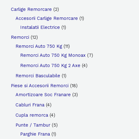
2
Carlige Remorcare
2
p
1
Accesorii Carlige Remorcare
1
r
1
p
Instalatii Electrice
1
o
p
r
1
Remorci
12
d
r
o
2
1
Remorci Auto 750 Kg
11
u
o
d
p
1
7
Remorci Auto 750 Kg Monoax
7
c
d
u
r
p
p
4
Remorci Auto 750 Kg 2 Axe
4
t
u
c
o
r
r
p
1
Remorci Basculabile
1
s
c
t
d
o
o
r
p
1
Piese si Accesorii Remorci
18
t
u
d
d
o
r
8
3
Amortizoare Soc Franare
3
c
u
u
d
o
p
p
4
Cabluri Frana
4
t
c
c
u
d
r
r
p
4
Cupla remorca
4
s
t
t
c
u
o
o
r
p
5
Punte / Tambur
5
s
s
t
c
d
d
o
r
1
p
Parghie Frana
1
s
t