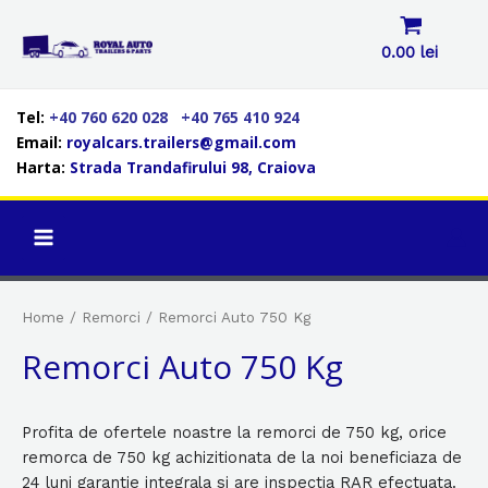
Skip
to
0.00
lei
content
Tel:
+40 760 620 028
+40 765 410 924
LE
Email:
royalcars.trailers@gmail.com
Harta:
Strada Trandafirului 98, Craiova
LE
MAIN
LE
MENU
Home
/
Remorci
/ Remorci Auto 750 Kg
Remorci Auto 750 Kg
Profita de ofertele noastre la remorci de 750 kg, orice
remorca de 750 kg achizitionata de la noi beneficiaza de
24 luni garantie integrala si are inspectia RAR efectuata.