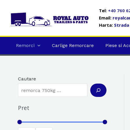
Skip
Tel:
+40 760 6
to
Email:
royalca
content
Harta:
Strada 
Remorci
Carlige Remorcare
Piese si Ac
Cautare
Pret