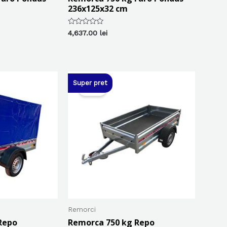
236x125x32 cm
Evaluat
4,637.00
lei
la
0
din
5
Super pret
Sale!
Remorci
Repo
Remorca 750 kg Repo