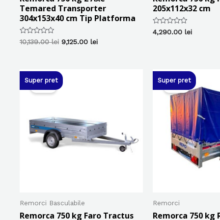
Temared Transporter
205x112x32 cm
304x153x40 cm Tip Platforma
Evaluat
4,290.00
lei
la
Evaluat
Prețul
Prețul
10,139.00
lei
9,125.00
lei
0
la
inițial
curent
din
0
5
a
este:
din
5
fost:
9,125.00 lei.
10,139.00 lei.
Super pret
Super pret
Sale!
Sale!
Remorci Basculabile
Remorci
Remorca 750 kg Faro Tractus
Remorca 750 kg 