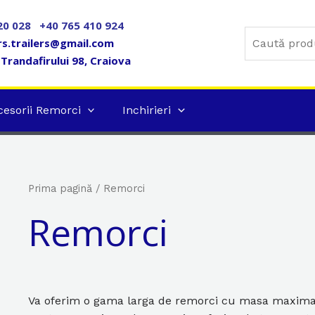
20 028
+40 765 410 924
Caută
rs.trailers@gmail.com
Trandafirului 98, Craiova
cesorii Remorci
Inchirieri
Prima pagină
/ Remorci
Remorci
Va oferim o gama larga de remorci cu masa maxima 