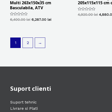
Multi 263x150x35 cm
205x115x115 cm c
Basculabila, ATV
Evaluat
Prețul
4,920.00
lei
4,880.
la
inițial
Evaluat
Prețul
Prețul
6,400.00
lei
6,287.00
lei
0
la
a
inițial
curent
din
0
5
fost:
a
este:
din
5
4,920.00
fost:
6,287.00 lei.
6,400.00 lei.
1
2
→
Suport clienti
Suport tehnic
Livrare si Plati