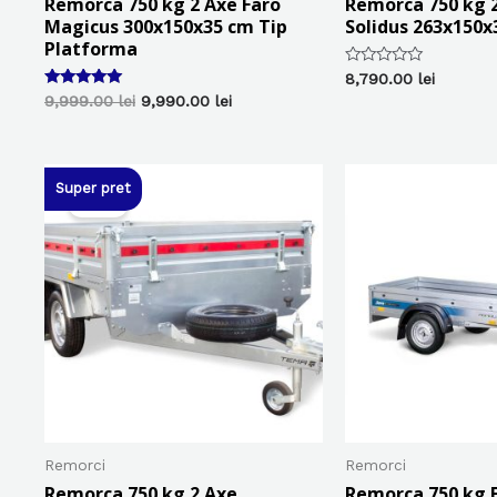
Remorca 750 kg 2 Axe Faro
Remorca 750 kg 2
Magicus 300x150x35 cm Tip
Solidus 263x150x
Platforma
Evaluat
8,790.00
lei
la
Evaluat la
Prețul
Prețul
9,999.00
lei
9,990.00
lei
0
5.00
inițial
curent
din
din 5
5
a
este:
fost:
9,990.00 lei.
9,999.00 lei.
Super pret
Sale!
Remorci
Remorci
Remorca 750 kg 2 Axe
Remorca 750 kg 