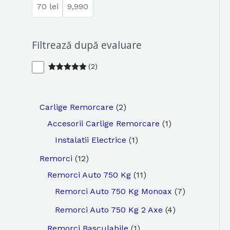
Filtrează după evaluare
(
2
)
Evaluat la
5
din 5
2
Carlige Remorcare
2
p
1
Accesorii Carlige Remorcare
1
r
1
p
Instalatii Electrice
1
o
p
r
1
Remorci
12
d
r
o
2
1
Remorci Auto 750 Kg
11
u
o
d
p
1
7
Remorci Auto 750 Kg Monoax
7
s
d
u
r
p
p
4
Remorci Auto 750 Kg 2 Axe
4
e
u
s
o
r
r
p
1
Remorci Basculabile
1